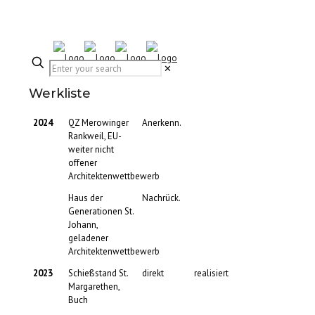
✕
Werkliste
2024
QZ Merowinger
Anerkenn.
Rankweil, EU-
weiter nicht
offener
Architektenwettbewerb
Haus der
Nachrück.
Generationen St.
Johann,
geladener
Architektenwettbewerb
2023
Schießstand St.
direkt
realisiert
Margarethen,
Buch