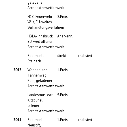
geladener
Architektenwettbewerb
FKZ- Feuerwehr
2.Preis
Völs, EU-weites
Verhandlungsverfahren
HBLA- Innsbruck,
Anerkenn.
EU-weit offener
Architektenwettbewerb
Sparmarkt
direkt
realisiert
Steinach
2012
Wohnanlage
1.Preis
Tannenweg
Rum, geladener
Architektenwettbewerb
Landesmusikschule
2.Preis
Kitzbühel,
offener
Architektenwettbewerb
2011
Sparmarkt
1.Preis
realisiert
Neustift,