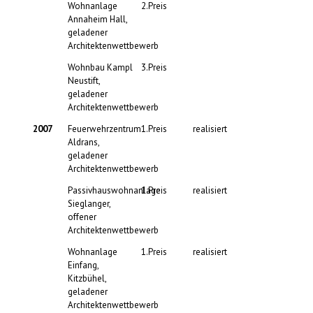
Wohnanlage
2.Preis
Annaheim Hall,
geladener
Architektenwettbewerb
Wohnbau Kampl
3.Preis
Neustift,
geladener
Architektenwettbewerb
2007
Feuerwehrzentrum
1.Preis
realisiert
Aldrans,
geladener
Architektenwettbewerb
Passivhauswohnanlage
1.Preis
realisiert
Sieglanger,
offener
Architektenwettbewerb
Wohnanlage
1.Preis
realisiert
Einfang,
Kitzbühel,
geladener
Architektenwettbewerb