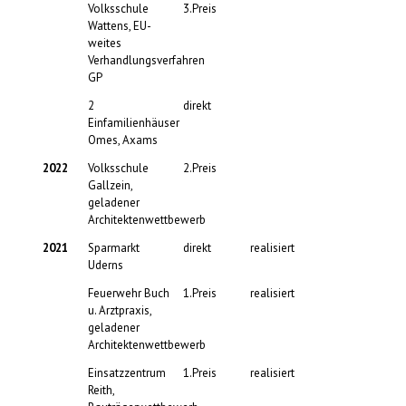
Volksschule
3.Preis
Wattens, EU-
weites
Verhandlungsverfahren
GP
2
direkt
Einfamilienhäuser
Omes, Axams
2022
Volksschule
2.Preis
Gallzein,
geladener
Architektenwettbewerb
2021
Sparmarkt
direkt
realisiert
Uderns
Feuerwehr Buch
1.Preis
realisiert
u. Arztpraxis,
geladener
Architektenwettbewerb
Einsatzzentrum
1.Preis
realisiert
Reith,